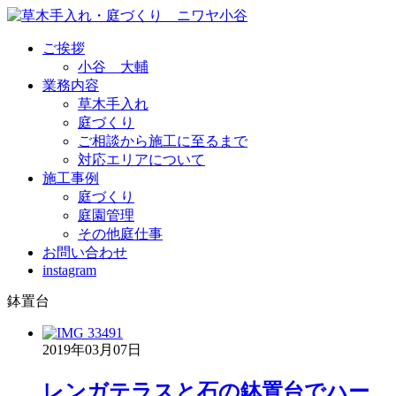
ご挨拶
小谷 大輔
業務内容
草木手入れ
庭づくり
ご相談から施工に至るまで
対応エリアについて
施工事例
庭づくり
庭園管理
その他庭仕事
お問い合わせ
instagram
鉢置台
2019年03月07日
レンガテラスと石の鉢置台でハー