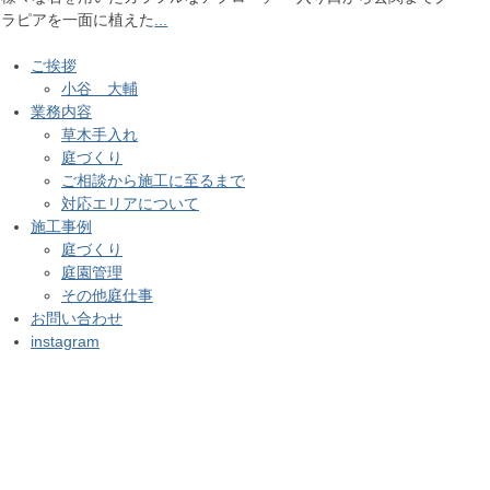
ラピアを一面に植えた
...
ご挨拶
小谷 大輔
業務内容
草木手入れ
庭づくり
ご相談から施工に至るまで
対応エリアについて
施工事例
庭づくり
庭園管理
その他庭仕事
お問い合わせ
instagram