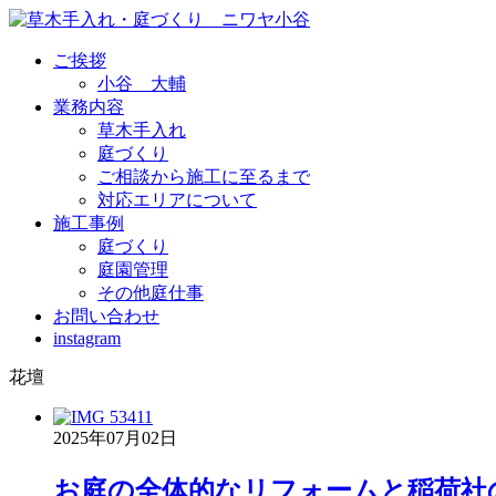
ご挨拶
小谷 大輔
業務内容
草木手入れ
庭づくり
ご相談から施工に至るまで
対応エリアについて
施工事例
庭づくり
庭園管理
その他庭仕事
お問い合わせ
instagram
花壇
2025年07月02日
お庭の全体的なリフォームと稲荷社