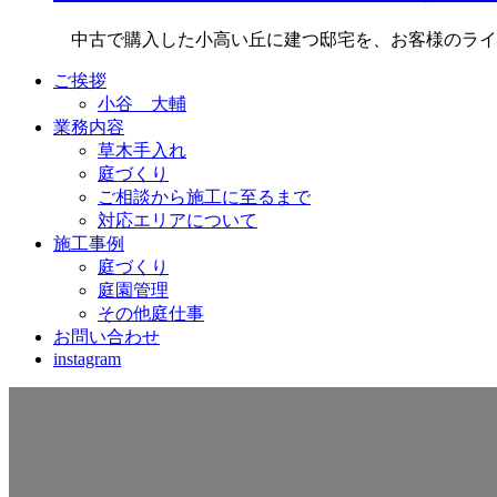
中古で購入した小高い丘に建つ邸宅を、お客様のライ
ご挨拶
小谷 大輔
業務内容
草木手入れ
庭づくり
ご相談から施工に至るまで
対応エリアについて
施工事例
庭づくり
庭園管理
その他庭仕事
お問い合わせ
instagram