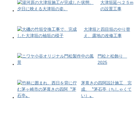
大津垣延べ２５m
の設置工事
大津垣と四目垣のやり替
え、露地の改修工事
門松と松飾り
2025
茅葺きの四阿設計施工 完
成、〝茅石亭（ちしゃくて
い）〟