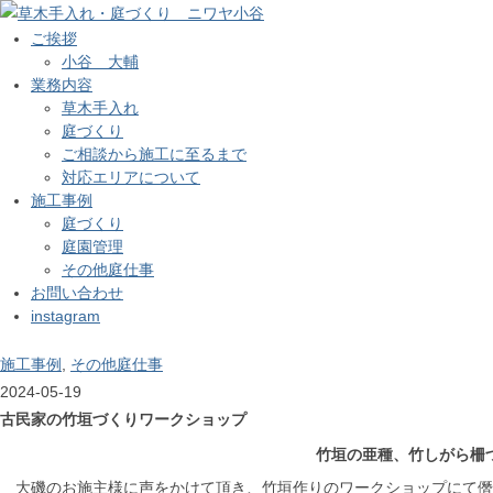
ご挨拶
小谷 大輔
業務内容
草木手入れ
庭づくり
ご相談から施工に至るまで
対応エリアについて
施工事例
庭づくり
庭園管理
その他庭仕事
お問い合わせ
instagram
施工事例
,
その他庭仕事
2024-05-19
古民家の竹垣づくりワークショップ
竹垣の亜種、竹しがら柵
大磯のお施主様に声をかけて頂き、竹垣作りのワークショップにて僭