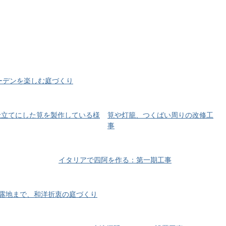
ーデンを楽しむ庭づくり
筧や灯籠、つくばい周りの改修工
事
イタリアで四阿を作る：第一期工事
露地まで、和洋折衷の庭づくり