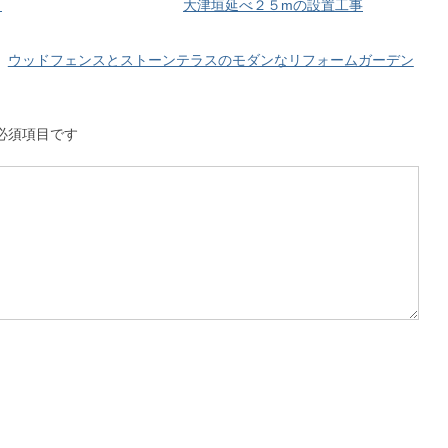
大津垣延べ２５mの設置工事
ウッドフェンスとストーンテラスのモダンなリフォームガーデン
必須項目です