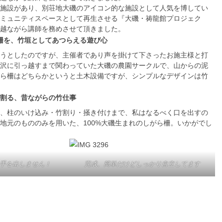
施設があり、別荘地大磯のアイコン的な施設として人気を博してい
ミュニティスペースとして再生させる『大磯・祷龍館プロジェク
越ながら講師を務めさせて頂きました。
柵を、竹垣としてあつらえる遊び心
うとしたのですが、主催者であり声を掛けて下さったお施主様と打
沢に引っ越すまで関わっていた大磯の農園サークルで、山からの泥
ら柵はどちらかというと土木設備ですが、シンプルなデザインは竹
割る、昔ながらの竹仕事
、柱のいけ込み・竹割り・掻き付けまで、私はなるべく口を出すの
地元のもののみを用いた、100%大磯生まれのしがら柵。いかがでし
手を出しません！
完成、簡単だけどしっかり自立してます