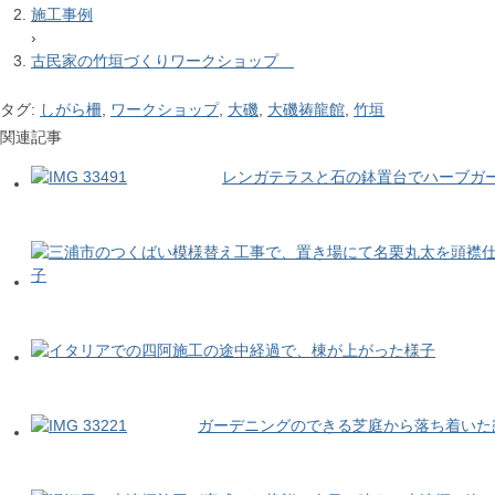
施工事例
›
古民家の竹垣づくりワークショップ
タグ:
しがら柵
,
ワークショップ
,
大磯
,
大磯祷龍館
,
竹垣
関連記事
レンガテラスと石の鉢置台でハーブガ
ガーデニングのできる芝庭から落ち着いた