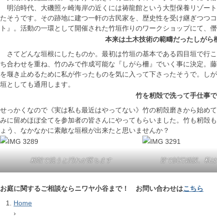
明治時代、大磯照ヶ崎海岸の近くには祷龍館という大型保養リゾート
たそうです。その跡地に建つ一軒の古民家を、歴史性を受け継ぎつつコ
ト』。活動の一環として開催された竹垣作りのワークショップにて、僭
本来は土木技術の範疇だったしがら
さてどんな垣根にしたものか。最初は竹垣の基本である四目垣で行こ
ち合わせを重ね、竹のみで作成可能な『しがら柵』でいく事に決定。藤
を堰き止めるために私が作ったものを気に入って下さったそうで。しが
垣としても通用します。
竹を籾殻で洗って手仕事で
せっかくなので《実は私も最近はやってない》竹の籾殻磨きから始めて
みに留めほぼ全てを参加者の皆さんにやってもらいました。竹も籾殻も
ょう、なかなかに素敵な垣根が出来たと思いませんか？
籾殻で洗うと汚れが落ちます
皆で試行錯誤、私は
お庭に関するご相談ならニワヤ小谷まで！ お問い合わせは
こちら
Home
›